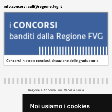
info.concorsi.aall@regione.fvg.it
Concorsi in atto e conclusi, situazione delle graduatorie
Regione Autonoma Friuli Venezia Giulia
c.f. 80014930327; p.iva 00526040324
piazza Unità d'Italia 1 Trieste
Noi usiamo i cookies
+39 040 3771111
regione.friuliveneziagiulia@certregione.fvg.it