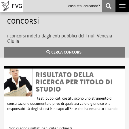
Togg
navi
Concorsi
i concorsi indetti dagli enti pubblici del Friuli Venezia
Giulia
CERCA CONCORSI
RISULTATO DELLA
RICERCA PER TITOLO DI
STUDIO
I testi pubblicati costituiscono uno strumento di
consultazione documentale privo di qualsiasi valore giuridico e la
responsabilità degli stessi è in capo all'Ente che ha emanato il bando.
Non ci sono risultati per i criteri richiesti.