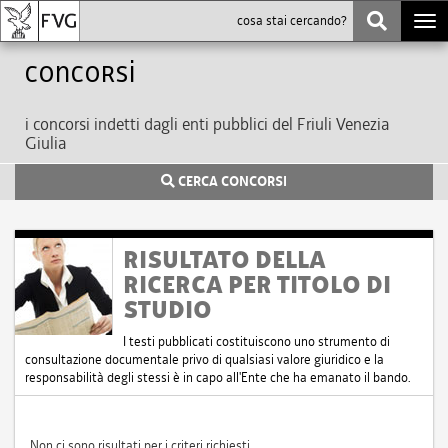
Togg
navi
Concorsi
i concorsi indetti dagli enti pubblici del Friuli Venezia
Giulia
CERCA CONCORSI
RISULTATO DELLA
RICERCA PER TITOLO DI
STUDIO
I testi pubblicati costituiscono uno strumento di
consultazione documentale privo di qualsiasi valore giuridico e la
responsabilità degli stessi è in capo all'Ente che ha emanato il bando.
Non ci sono risultati per i criteri richiesti.