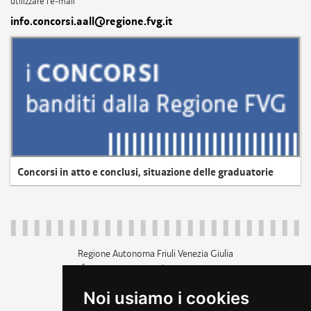
utilizzare l'e-mail
info.concorsi.aall@regione.fvg.it
Concorsi in atto e conclusi, situazione delle graduatorie
Regione Autonoma Friuli Venezia Giulia
c.f. 80014930327; p.iva 00526040324
piazza Unità d'Italia 1 Trieste
Noi usiamo i cookies
+39 040 3771111