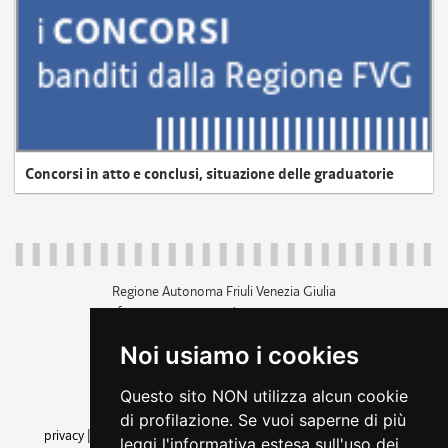
Concorsi in atto e conclusi, situazione delle graduatorie
Regione Autonoma Friuli Venezia Giulia
c.f. 80014930327; p.iva 00526040324
piazza Unità d'Italia 1 Trieste
Noi usiamo i cookies
+39 040 3771111
regione.friuliveneziagiulia@certregione.fvg.it
Questo sito NON utilizza alcun cookie
amministrazione trasparente
di profilazione. Se vuoi saperne di più
privacy
|
cookie
|
note legali
|
accessibilità
|
rss
|
dichiarazione di
leggi l'informativa estesa sull'uso dei