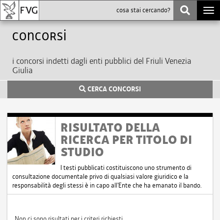
Togg
navi
Concorsi
i concorsi indetti dagli enti pubblici del Friuli Venezia
Giulia
CERCA CONCORSI
RISULTATO DELLA
RICERCA PER TITOLO DI
STUDIO
I testi pubblicati costituiscono uno strumento di
consultazione documentale privo di qualsiasi valore giuridico e la
responsabilità degli stessi è in capo all'Ente che ha emanato il bando.
Non ci sono risultati per i criteri richiesti.