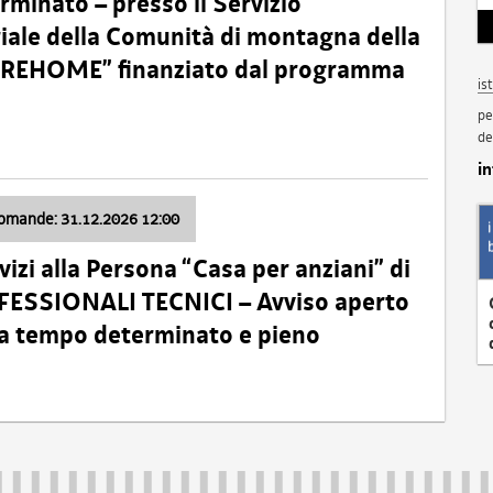
minato – presso il Servizio
oriale della Comunità di montagna della
o “REHOME” finanziato dal programma
is
pe
de
i
domande: 31.12.2026 12:00
izi alla Persona “Casa per anziani” di
ROFESSIONALI TECNICI – Avviso aperto
 a tempo determinato e pieno