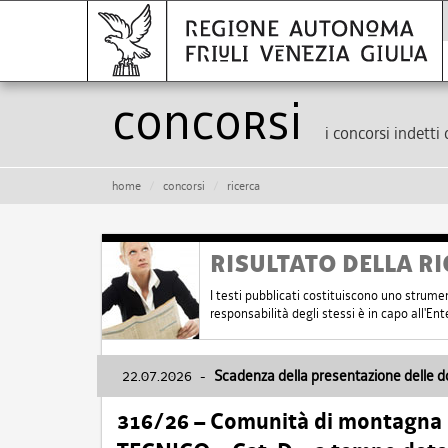
Concorsi
i concorsi indetti 
home
concorsi
ricerca
RISULTATO DELLA RI
I testi pubblicati costituiscono uno strume
responsabilità degli stessi è in capo all'E
22.07.2026
-
Scadenza della presentazione delle 
316/26 – Comunità di montagna