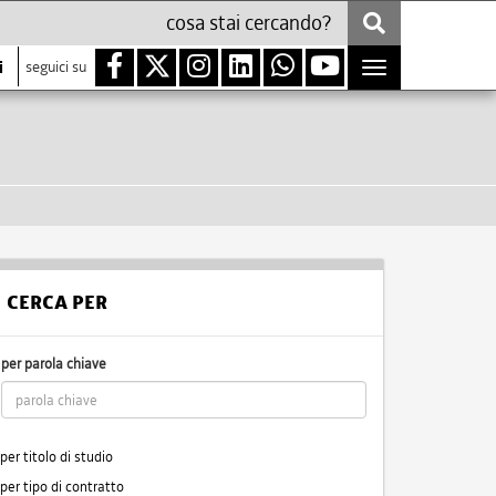
i
seguici su
Toggle
navigation
CERCA PER
per parola chiave
per titolo di studio
per tipo di contratto