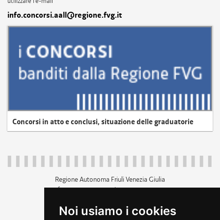
utilizzare l'e-mail
info.concorsi.aall@regione.fvg.it
Concorsi in atto e conclusi, situazione delle graduatorie
Regione Autonoma Friuli Venezia Giulia
c.f. 80014930327; p.iva 00526040324
piazza Unità d'Italia 1 Trieste
Noi usiamo i cookies
+39 040 3771111