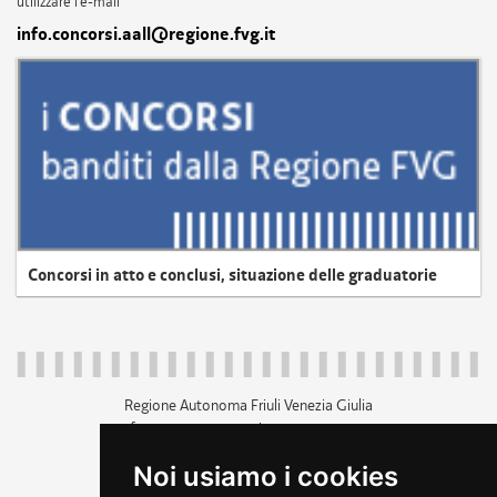
utilizzare l'e-mail
info.concorsi.aall@regione.fvg.it
Concorsi in atto e conclusi, situazione delle graduatorie
Regione Autonoma Friuli Venezia Giulia
c.f. 80014930327; p.iva 00526040324
piazza Unità d'Italia 1 Trieste
Noi usiamo i cookies
+39 040 3771111