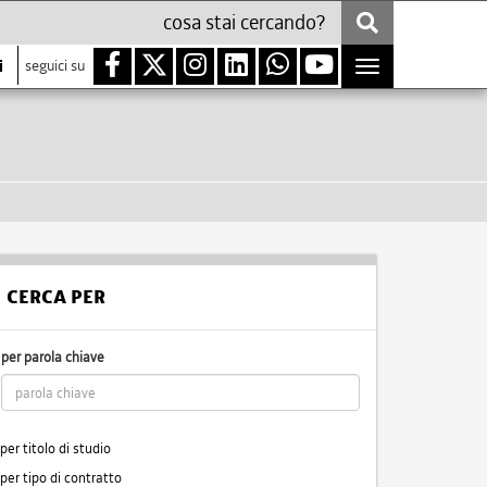
i
seguici su
Toggle
navigation
CERCA PER
per parola chiave
per titolo di studio
per tipo di contratto