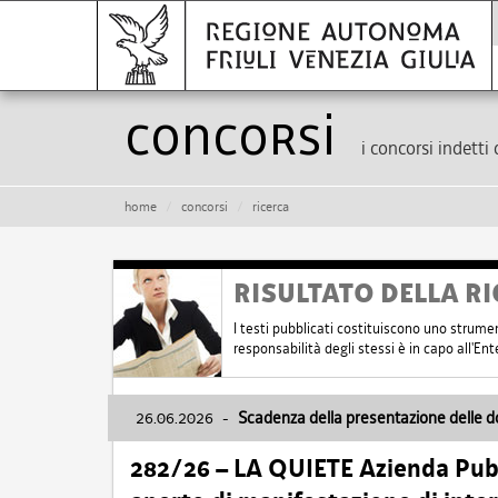
Concorsi
i concorsi indetti 
home
concorsi
ricerca
RISULTATO DELLA RI
I testi pubblicati costituiscono uno strume
responsabilità degli stessi è in capo all'E
26.06.2026
-
Scadenza della presentazione delle 
282/26 – LA QUIETE Azienda Pubbl