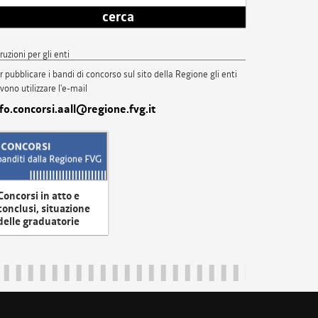
cerca
truzioni per gli enti
r pubblicare i bandi di concorso sul sito della Regione gli enti
vono utilizzare l'e-mail
nfo.concorsi.aall@regione.fvg.it
Concorsi in atto e
conclusi, situazione
delle graduatorie
uliveneziagiulia@certregione.fvg.it