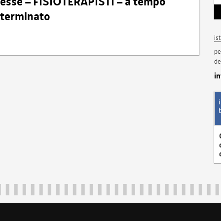
eresse – FISIOTERAPISTI – a tempo
determinato
is
pe
de
i
Regione Autonoma Friuli Venezia Giulia
40324
|
piazza Unità d'Italia 1 Trieste
|
+39 040 3771111
|
regione.fri