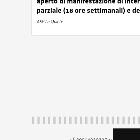
aperto di manifestazione di int
parziale (18 ore settimanali) e 
ASP La Quiete
c.f. 80014930327; p.iva 005260