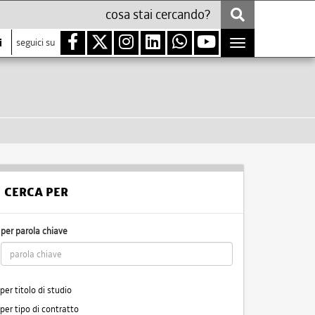
i
seguici su
Toggle
navigation
CERCA PER
per parola chiave
per titolo di studio
per tipo di contratto