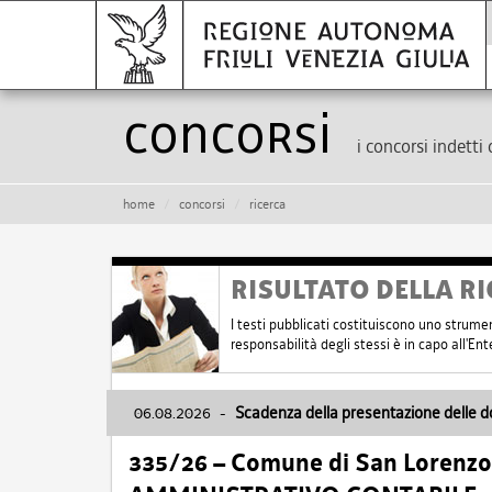
Concorsi
i concorsi indetti 
home
concorsi
ricerca
RISULTATO DELLA RI
I testi pubblicati costituiscono uno strume
responsabilità degli stessi è in capo all'E
06.08.2026
-
Scadenza della presentazione delle 
335/26 – Comune di San Lorenzo 