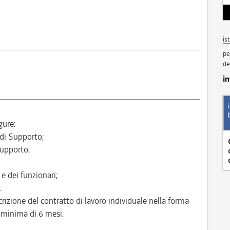
is
pe
de
i
gure:
 di Supporto;
Supporto;
 e dei funzionari;
.
crizione del contratto di lavoro individuale nella forma
 minima di 6 mesi.