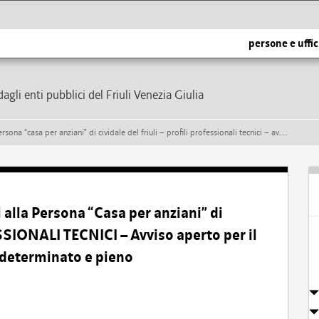
persone e uffic
dagli enti pubblici del Friuli Venezia Giulia
 cividale del friuli – profili professionali tecnici – avviso aperto per il reclutamento temporaneo a tempo determinato e pieno
 alla Persona “Casa per anziani” di
SSIONALI TECNICI – Avviso aperto per il
determinato e pieno