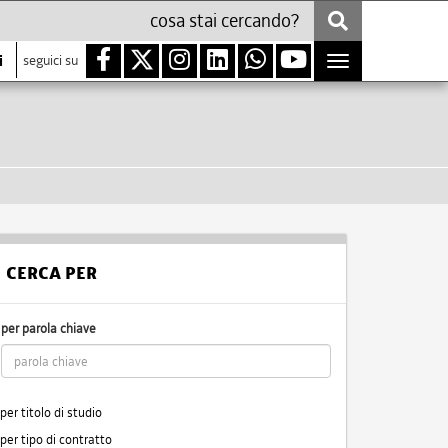
i
seguici su
Toggle
navigation
CERCA PER
per parola chiave
per titolo di studio
per tipo di contratto