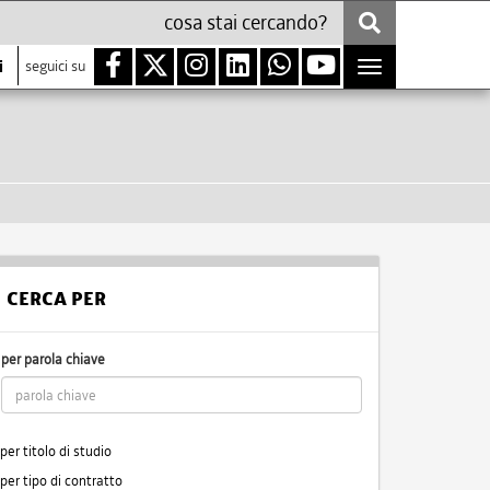
i
seguici su
Toggle
navigation
CERCA PER
per parola chiave
per titolo di studio
per tipo di contratto