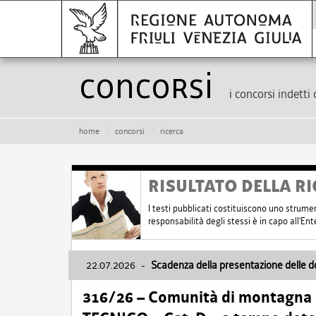
Concorsi
i concorsi indetti 
home
concorsi
ricerca
RISULTATO DELLA RI
I testi pubblicati costituiscono uno strume
responsabilità degli stessi è in capo all'E
22.07.2026
-
Scadenza della presentazione delle 
316/26 – Comunità di montagna