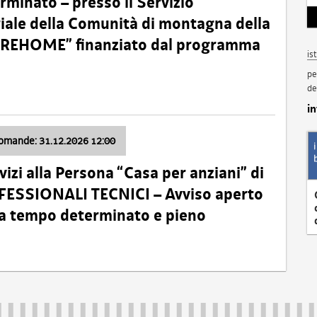
minato – presso il Servizio
oriale della Comunità di montagna della
o “REHOME” finanziato dal programma
is
pe
de
i
domande: 31.12.2026 12:00
izi alla Persona “Casa per anziani” di
ROFESSIONALI TECNICI – Avviso aperto
 a tempo determinato e pieno