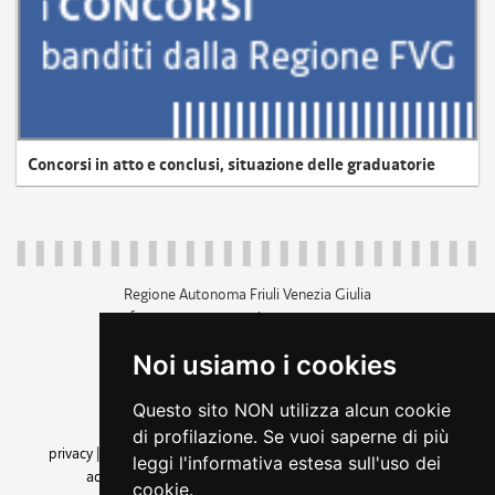
Concorsi in atto e conclusi, situazione delle graduatorie
Regione Autonoma Friuli Venezia Giulia
c.f. 80014930327; p.iva 00526040324
piazza Unità d'Italia 1 Trieste
Noi usiamo i cookies
+39 040 3771111
regione.friuliveneziagiulia@certregione.fvg.it
Questo sito NON utilizza alcun cookie
amministrazione trasparente
di profilazione. Se vuoi saperne di più
privacy
|
cookie
|
note legali
|
accessibilità
|
rss
|
dichiarazione di
leggi l'informativa estesa sull'uso dei
accessibilità
|
feedback
|
cambio preferenze cookie
cookie.