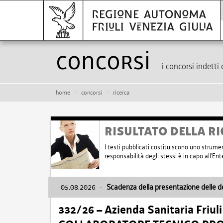
Concorsi
i concorsi indetti 
home
concorsi
ricerca
RISULTATO DELLA RI
I testi pubblicati costituiscono uno strume
responsabilità degli stessi è in capo all'E
05.08.2026
-
Scadenza della presentazione delle 
332/26 – Azienda Sanitaria Friul