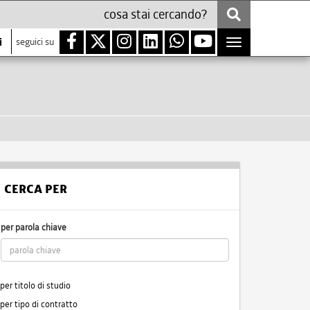
i
seguici su
Toggle
navigation
CERCA PER
per parola chiave
per titolo di studio
per tipo di contratto