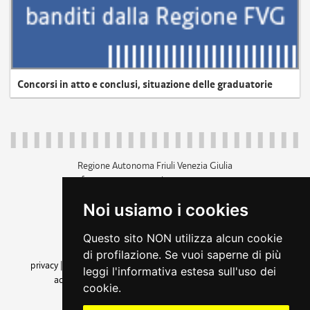
Concorsi in atto e conclusi, situazione delle graduatorie
Regione Autonoma Friuli Venezia Giulia
c.f. 80014930327; p.iva 00526040324
piazza Unità d'Italia 1 Trieste
Noi usiamo i cookies
+39 040 3771111
regione.friuliveneziagiulia@certregione.fvg.it
Questo sito NON utilizza alcun cookie
amministrazione trasparente
di profilazione. Se vuoi saperne di più
privacy
|
cookie
|
note legali
|
accessibilità
|
rss
|
dichiarazione di
leggi l'informativa estesa sull'uso dei
accessibilità
|
feedback
|
cambio preferenze cookie
cookie.
seguici su