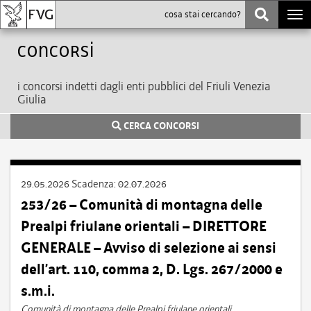
Togg
navi
Concorsi
i concorsi indetti dagli enti pubblici del Friuli Venezia
Giulia
CERCA CONCORSI
29.05.2026
Scadenza:
02.07.2026
253/26 – Comunità di montagna delle
Prealpi friulane orientali – DIRETTORE
GENERALE – Avviso di selezione ai sensi
dell’art. 110, comma 2, D. Lgs. 267/2000 e
s.m.i.
Comunità di montagna delle Prealpi friulane orientali