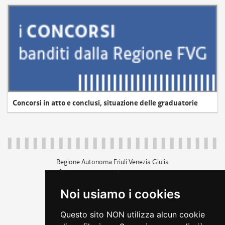
Concorsi in atto e conclusi, situazione delle graduatorie
Regione Autonoma Friuli Venezia Giulia
c.f. 80014930327; p.iva 00526040324
piazza Unità d'Italia 1 Trieste
Noi usiamo i cookies
+39 040 3771111
regione.friuliveneziagiulia@certregione.fvg.it
Questo sito NON utilizza alcun cookie
amministrazione trasparente