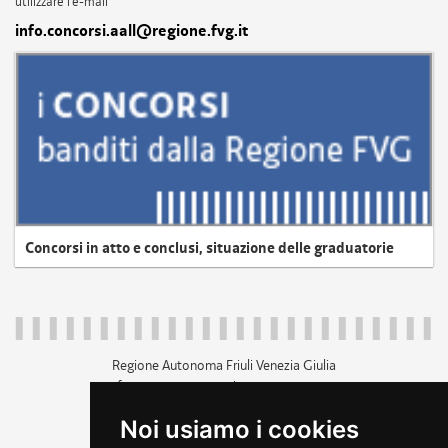
utilizzare l'e-mail
info.concorsi.aall@regione.fvg.it
Concorsi in atto e conclusi, situazione delle graduatorie
Regione Autonoma Friuli Venezia Giulia
c.f. 80014930327; p.iva 00526040324
piazza Unità d'Italia 1 Trieste
Noi usiamo i cookies
+39 040 3771111