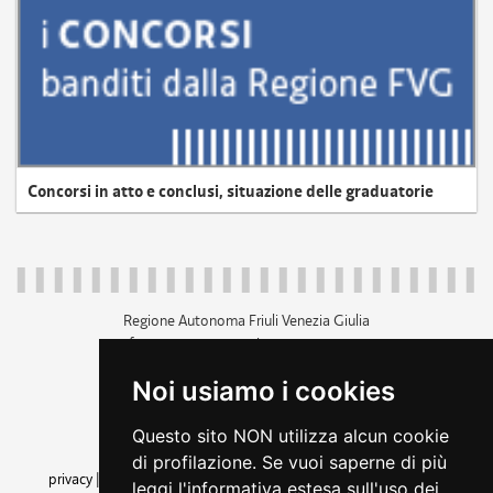
Concorsi in atto e conclusi, situazione delle graduatorie
Regione Autonoma Friuli Venezia Giulia
c.f. 80014930327; p.iva 00526040324
piazza Unità d'Italia 1 Trieste
Noi usiamo i cookies
+39 040 3771111
regione.friuliveneziagiulia@certregione.fvg.it
Questo sito NON utilizza alcun cookie
amministrazione trasparente
di profilazione. Se vuoi saperne di più
privacy
|
cookie
|
note legali
|
accessibilità
|
rss
|
dichiarazione di
leggi l'informativa estesa sull'uso dei