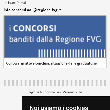
utilizzare l'e-mail
info.concorsi.aall@regione.fvg.it
Concorsi in atto e conclusi, situazione delle graduatorie
Regione Autonoma Friuli Venezia Giulia
c.f. 80014930327; p.iva 00526040324
piazza Unità d'Italia 1 Trieste
Noi usiamo i cookies
+39 040 3771111