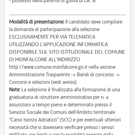
- possesso della patente di guida di cat. B.
Modalità di presentazione:
Il candidato deve compilare
la domanda di partecipazione alla selezione
ESCLUSIVAMENTE PER VIA TELEMATICA
UTILIZZANDO L’APPLICAZIONE INFORMATICA
DISPONIBILE SUL SITO ISTITUZIONALE DEL COMUNE
DI MONFALCONE ALL’INDIRIZZO
http://www.comune.monfalcone.go.it nella sezione
Amministrazione Trasparente -> Bandi di concorso ->
Concorsi e selezioni (vedi avviso).
Note:
La selezione è finalizzata alla formazione di una
graduatoria di istruttore amministrativo per n. 4
assunzioni a tempo pieno e determinato presso il
Servizio Sociale dei Comuni dell’Ambito territoriale
“Carso Isonzo Adriatico” (SCC) e per eventuali ulteriori
necessità che si dovessero verificare presso i servizi
dell’Ente, nei limiti e con le modalità previste dalla