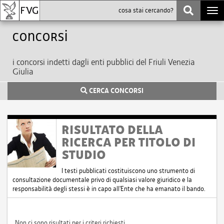
Togg
navi
Concorsi
i concorsi indetti dagli enti pubblici del Friuli Venezia
Giulia
CERCA CONCORSI
RISULTATO DELLA
RICERCA PER TITOLO DI
STUDIO
I testi pubblicati costituiscono uno strumento di
consultazione documentale privo di qualsiasi valore giuridico e la
responsabilità degli stessi è in capo all'Ente che ha emanato il bando.
Non ci sono risultati per i criteri richiesti.