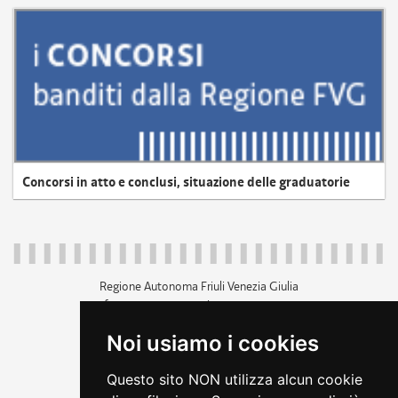
Concorsi in atto e conclusi, situazione delle graduatorie
Regione Autonoma Friuli Venezia Giulia
c.f. 80014930327; p.iva 00526040324
piazza Unità d'Italia 1 Trieste
Noi usiamo i cookies
+39 040 3771111
regione.friuliveneziagiulia@certregione.fvg.it
Questo sito NON utilizza alcun cookie
amministrazione trasparente