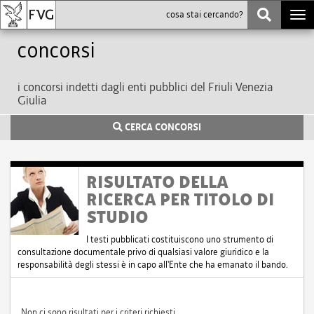
Togg
navi
Concorsi
i concorsi indetti dagli enti pubblici del Friuli Venezia
Giulia
CERCA CONCORSI
RISULTATO DELLA
RICERCA PER TITOLO DI
STUDIO
I testi pubblicati costituiscono uno strumento di
consultazione documentale privo di qualsiasi valore giuridico e la
responsabilità degli stessi è in capo all'Ente che ha emanato il bando.
Non ci sono risultati per i criteri richiesti.