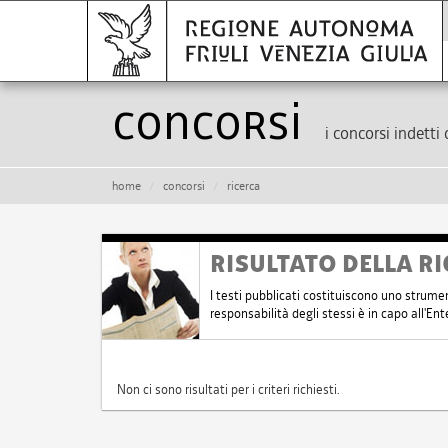
Concorsi
i concorsi indetti 
home
concorsi
ricerca
RISULTATO DELLA RI
I testi pubblicati costituiscono uno strume
responsabilità degli stessi è in capo all'E
Non ci sono risultati per i criteri richiesti.