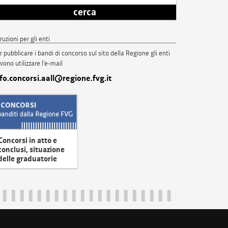
cerca
truzioni per gli enti
r pubblicare i bandi di concorso sul sito della Regione gli enti
vono utilizzare l'e-mail
nfo.concorsi.aall@regione.fvg.it
Concorsi in atto e
conclusi, situazione
delle graduatorie
uliveneziagiulia@certregione.fvg.it