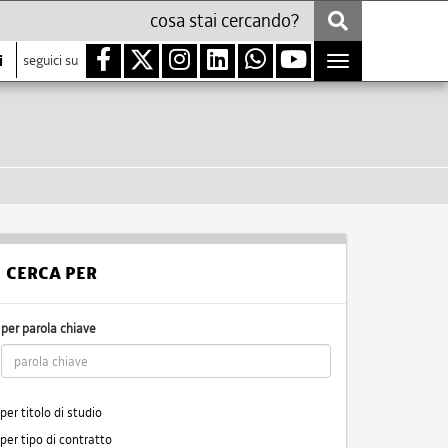
i
seguici su
Toggle
navigation
CERCA PER
per parola chiave
per titolo di studio
per tipo di contratto