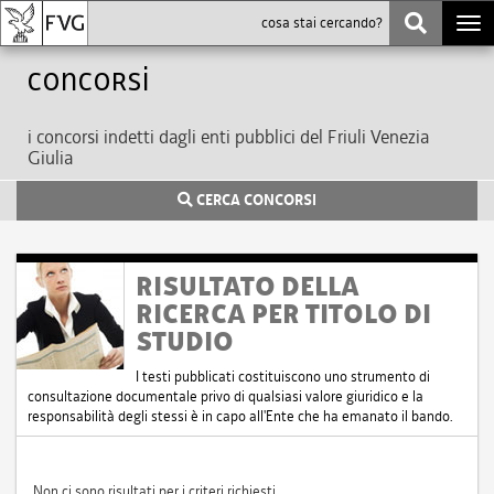
Togg
navi
Concorsi
i concorsi indetti dagli enti pubblici del Friuli Venezia
Giulia
CERCA CONCORSI
RISULTATO DELLA
RICERCA PER TITOLO DI
STUDIO
I testi pubblicati costituiscono uno strumento di
consultazione documentale privo di qualsiasi valore giuridico e la
responsabilità degli stessi è in capo all'Ente che ha emanato il bando.
Non ci sono risultati per i criteri richiesti.