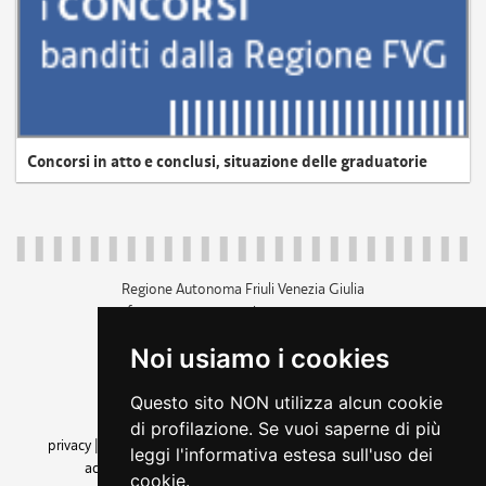
Concorsi in atto e conclusi, situazione delle graduatorie
Regione Autonoma Friuli Venezia Giulia
c.f. 80014930327; p.iva 00526040324
piazza Unità d'Italia 1 Trieste
Noi usiamo i cookies
+39 040 3771111
regione.friuliveneziagiulia@certregione.fvg.it
Questo sito NON utilizza alcun cookie
amministrazione trasparente
di profilazione. Se vuoi saperne di più
privacy
|
cookie
|
note legali
|
accessibilità
|
rss
|
dichiarazione di
leggi l'informativa estesa sull'uso dei
accessibilità
|
feedback
|
cambio preferenze cookie
cookie.