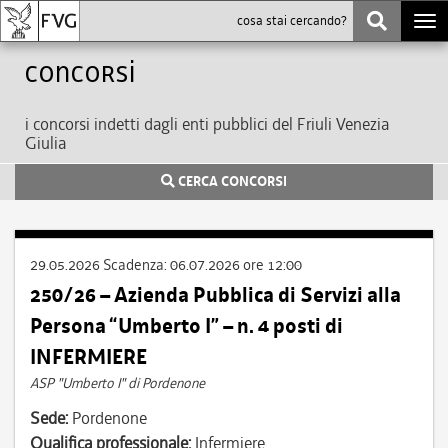
Togg
navi
Concorsi
i concorsi indetti dagli enti pubblici del Friuli Venezia
Giulia
CERCA CONCORSI
29.05.2026
Scadenza:
06.07.2026 ore 12:00
250/26 – Azienda Pubblica di Servizi alla
Persona “Umberto I” – n. 4 posti di
INFERMIERE
ASP "Umberto I" di Pordenone
Sede:
Pordenone
Qualifica professionale:
Infermiere