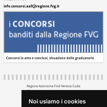
info.concorsi.aall@regione.fvg.it
Concorsi in atto e conclusi, situazione delle graduatorie
Regione Autonoma Friuli Venezia Giulia
c.f. 80014930327; p.iva 00526040324
piazza Unità d'Italia 1 Trieste
Noi usiamo i cookies
+39 040 3771111
regione.friuliveneziagiulia@certregione.fvg.it