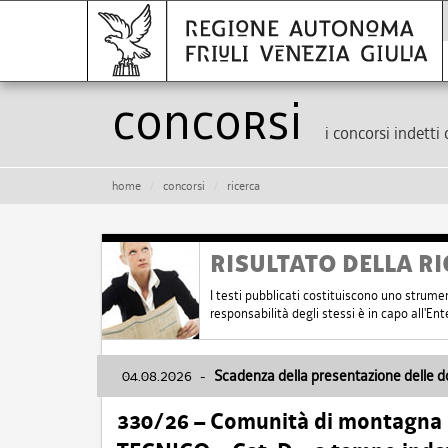
Concorsi
i concorsi indetti 
home
concorsi
ricerca
RISULTATO DELLA RI
I testi pubblicati costituiscono uno strume
responsabilità degli stessi è in capo all'E
04.08.2026
-
Scadenza della presentazione delle 
330/26 – Comunità di montagna