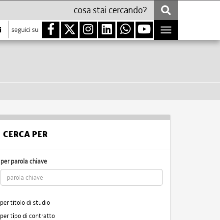
i
seguici su
Toggle
navigation
CERCA PER
per parola chiave
per titolo di studio
per tipo di contratto