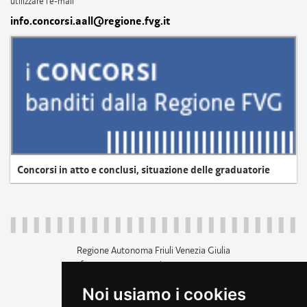
utilizzare l'e-mail
info.concorsi.aall@regione.fvg.it
Concorsi in atto e conclusi, situazione delle graduatorie
Regione Autonoma Friuli Venezia Giulia
c.f. 80014930327; p.iva 00526040324
piazza Unità d'Italia 1 Trieste
Noi usiamo i cookies
+39 040 3771111