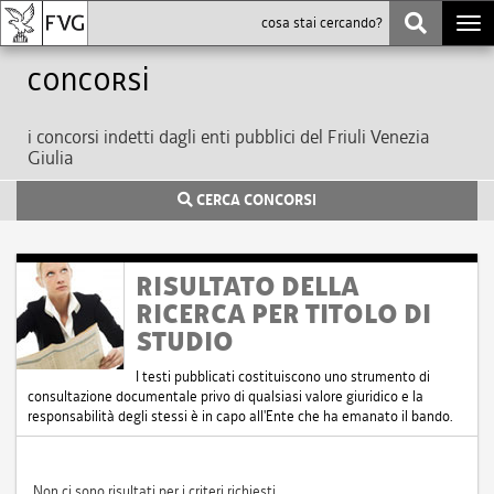
Togg
navi
Concorsi
i concorsi indetti dagli enti pubblici del Friuli Venezia
Giulia
CERCA CONCORSI
RISULTATO DELLA
RICERCA PER TITOLO DI
STUDIO
I testi pubblicati costituiscono uno strumento di
consultazione documentale privo di qualsiasi valore giuridico e la
responsabilità degli stessi è in capo all'Ente che ha emanato il bando.
Non ci sono risultati per i criteri richiesti.