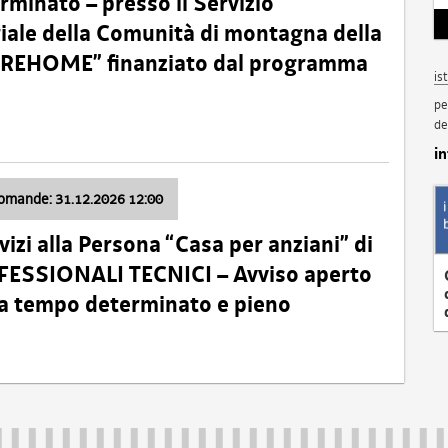
minato – presso il Servizio
oriale della Comunità di montagna della
o “REHOME” finanziato dal programma
is
pe
de
i
domande: 31.12.2026 12:00
izi alla Persona “Casa per anziani” di
ROFESSIONALI TECNICI – Avviso aperto
 a tempo determinato e pieno