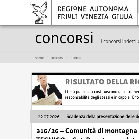
Concorsi
i concorsi indetti 
home
concorsi
ricerca
RISULTATO DELLA RI
I testi pubblicati costituiscono uno strume
responsabilità degli stessi è in capo all'E
22.07.2026
-
Scadenza della presentazione delle 
316/26 – Comunità di montagna