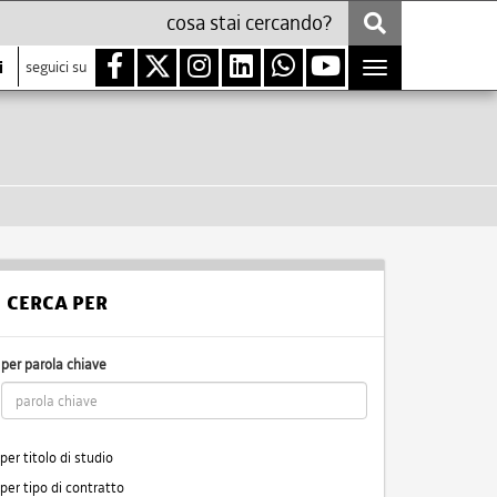
i
seguici su
Toggle
navigation
CERCA PER
per parola chiave
per titolo di studio
per tipo di contratto