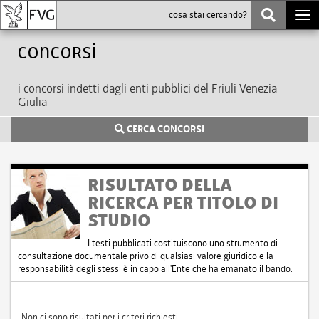
Togg
navi
Concorsi
i concorsi indetti dagli enti pubblici del Friuli Venezia
Giulia
CERCA CONCORSI
RISULTATO DELLA
RICERCA PER TITOLO DI
STUDIO
I testi pubblicati costituiscono uno strumento di
consultazione documentale privo di qualsiasi valore giuridico e la
responsabilità degli stessi è in capo all'Ente che ha emanato il bando.
Non ci sono risultati per i criteri richiesti.