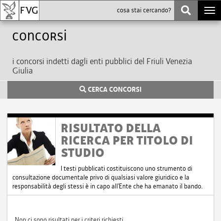
Togg
navi
Concorsi
i concorsi indetti dagli enti pubblici del Friuli Venezia
Giulia
CERCA CONCORSI
RISULTATO DELLA
RICERCA PER TITOLO DI
STUDIO
I testi pubblicati costituiscono uno strumento di
consultazione documentale privo di qualsiasi valore giuridico e la
responsabilità degli stessi è in capo all'Ente che ha emanato il bando.
Non ci sono risultati per i criteri richiesti.