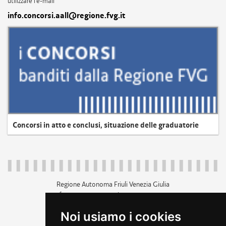
utilizzare l'e-mail
info.concorsi.aall@regione.fvg.it
Concorsi in atto e conclusi, situazione delle graduatorie
Regione Autonoma Friuli Venezia Giulia
c.f. 80014930327; p.iva 00526040324
piazza Unità d'Italia 1 Trieste
Noi usiamo i cookies
+39 040 3771111