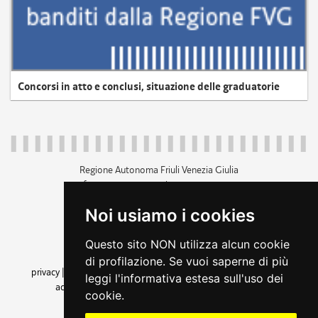
Concorsi in atto e conclusi, situazione delle graduatorie
Regione Autonoma Friuli Venezia Giulia
c.f. 80014930327; p.iva 00526040324
piazza Unità d'Italia 1 Trieste
Noi usiamo i cookies
+39 040 3771111
regione.friuliveneziagiulia@certregione.fvg.it
Questo sito NON utilizza alcun cookie
amministrazione trasparente
di profilazione. Se vuoi saperne di più
privacy
|
cookie
|
note legali
|
accessibilità
|
rss
|
dichiarazione di
leggi l'informativa estesa sull'uso dei
accessibilità
|
feedback
|
cambio preferenze cookie
cookie.
seguici su