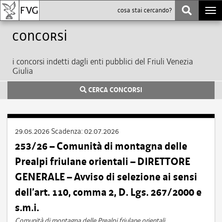
Togg
navi
Concorsi
i concorsi indetti dagli enti pubblici del Friuli Venezia
Giulia
CERCA CONCORSI
29.05.2026
Scadenza:
02.07.2026
253/26 – Comunità di montagna delle
Prealpi friulane orientali – DIRETTORE
GENERALE – Avviso di selezione ai sensi
dell’art. 110, comma 2, D. Lgs. 267/2000 e
s.m.i.
Comunità di montagna delle Prealpi friulane orientali