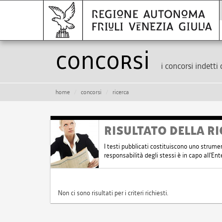
Concorsi
i concorsi indetti 
home
concorsi
ricerca
RISULTATO DELLA RI
I testi pubblicati costituiscono uno strume
responsabilità degli stessi è in capo all'E
Non ci sono risultati per i criteri richiesti.