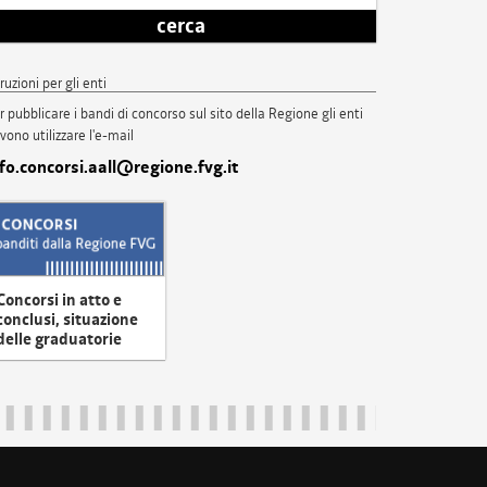
cerca
truzioni per gli enti
r pubblicare i bandi di concorso sul sito della Regione gli enti
vono utilizzare l'e-mail
nfo.concorsi.aall@regione.fvg.it
Concorsi in atto e
conclusi, situazione
delle graduatorie
uliveneziagiulia@certregione.fvg.it