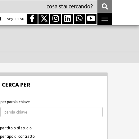
i
seguici su
Toggle
navigation
CERCA PER
per parola chiave
per titolo di studio
per tipo di contratto