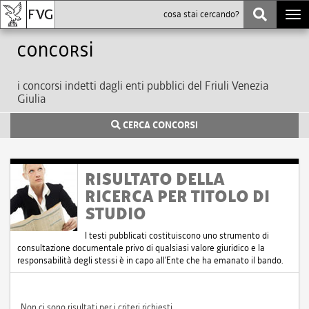
Togg
navi
Concorsi
i concorsi indetti dagli enti pubblici del Friuli Venezia
Giulia
CERCA CONCORSI
RISULTATO DELLA
RICERCA PER TITOLO DI
STUDIO
I testi pubblicati costituiscono uno strumento di
consultazione documentale privo di qualsiasi valore giuridico e la
responsabilità degli stessi è in capo all'Ente che ha emanato il bando.
Non ci sono risultati per i criteri richiesti.