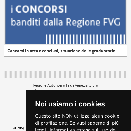
Concorsi in atto e conclusi, situazione delle graduatorie
Regione Autonoma Friuli Venezia Giulia
c.f. 80014930327; p.iva 00526040324
piazza Unità d'Italia 1 Trieste
Noi usiamo i cookies
+39 040 3771111
regione.friuliveneziagiulia@certregione.fvg.it
Questo sito NON utilizza alcun cookie
amministrazione trasparente
di profilazione. Se vuoi saperne di più
privacy
|
cookie
|
note legali
|
accessibilità
|
rss
|
dichiarazione di
leggi l'informativa estesa sull'uso dei