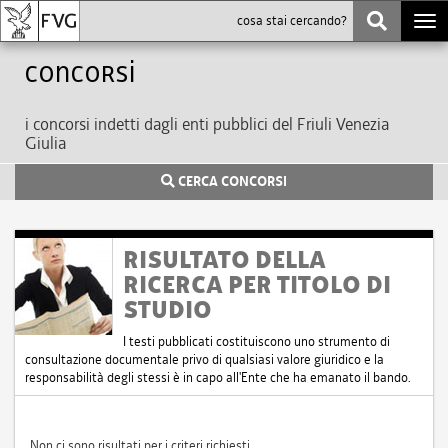
Togg
navi
Concorsi
i concorsi indetti dagli enti pubblici del Friuli Venezia
Giulia
CERCA CONCORSI
RISULTATO DELLA
RICERCA PER TITOLO DI
STUDIO
I testi pubblicati costituiscono uno strumento di
consultazione documentale privo di qualsiasi valore giuridico e la
responsabilità degli stessi è in capo all'Ente che ha emanato il bando.
Non ci sono risultati per i criteri richiesti.