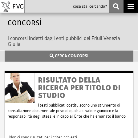
Togg
navi
Concorsi
i concorsi indetti dagli enti pubblici del Friuli Venezia
Giulia
CERCA CONCORSI
RISULTATO DELLA
RICERCA PER TITOLO DI
STUDIO
I testi pubblicati costituiscono uno strumento di
consultazione documentale privo di qualsiasi valore giuridico e la
responsabilità degli stessi è in capo all'Ente che ha emanato il bando.
Non ci sono risultati per i criteri richiesti.