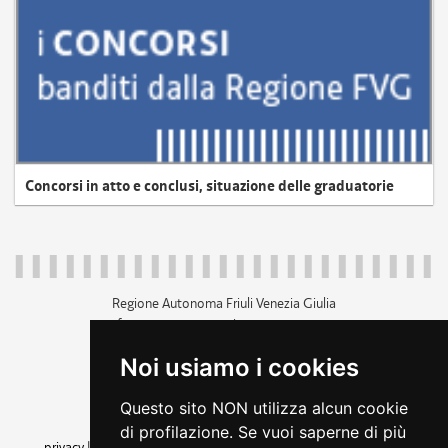
Concorsi in atto e conclusi, situazione delle graduatorie
Regione Autonoma Friuli Venezia Giulia
c.f. 80014930327; p.iva 00526040324
piazza Unità d'Italia 1 Trieste
Noi usiamo i cookies
+39 040 3771111
regione.friuliveneziagiulia@certregione.fvg.it
Questo sito NON utilizza alcun cookie
amministrazione trasparente
di profilazione. Se vuoi saperne di più
privacy
|
cookie
|
note legali
|
accessibilità
|
rss
|
dichiarazione di