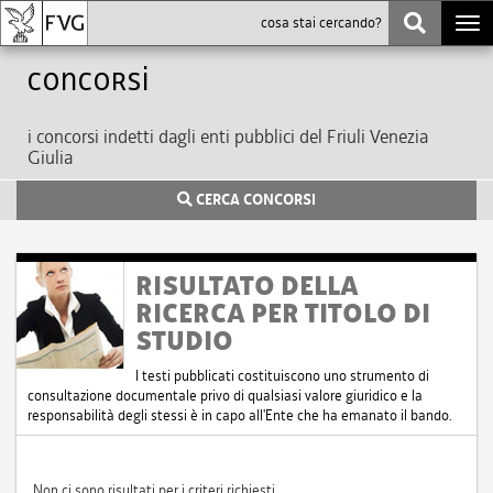
Togg
navi
Concorsi
i concorsi indetti dagli enti pubblici del Friuli Venezia
Giulia
CERCA CONCORSI
RISULTATO DELLA
RICERCA PER TITOLO DI
STUDIO
I testi pubblicati costituiscono uno strumento di
consultazione documentale privo di qualsiasi valore giuridico e la
responsabilità degli stessi è in capo all'Ente che ha emanato il bando.
Non ci sono risultati per i criteri richiesti.