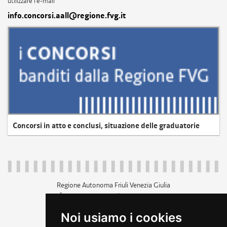
utilizzare l'e-mail
info.concorsi.aall@regione.fvg.it
Concorsi in atto e conclusi, situazione delle graduatorie
Regione Autonoma Friuli Venezia Giulia
c.f. 80014930327; p.iva 00526040324
piazza Unità d'Italia 1 Trieste
Noi usiamo i cookies
+39 040 3771111