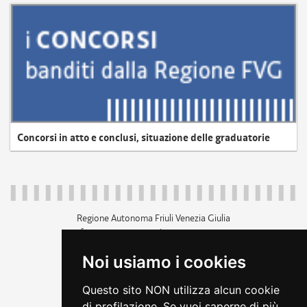
Concorsi in atto e conclusi, situazione delle graduatorie
Regione Autonoma Friuli Venezia Giulia
c.f. 80014930327; p.iva 00526040324
piazza Unità d'Italia 1 Trieste
Noi usiamo i cookies
+39 040 3771111
regione.friuliveneziagiulia@certregione.fvg.it
Questo sito NON utilizza alcun cookie
amministrazione trasparente
di profilazione. Se vuoi saperne di più