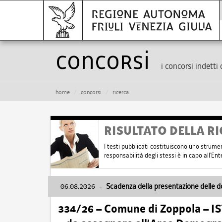
Concorsi
i concorsi indetti 
home
concorsi
ricerca
RISULTATO DELLA RI
I testi pubblicati costituiscono uno strume
responsabilità degli stessi è in capo all'E
06.08.2026
-
Scadenza della presentazione delle 
334/26 – Comune di Zoppola – 