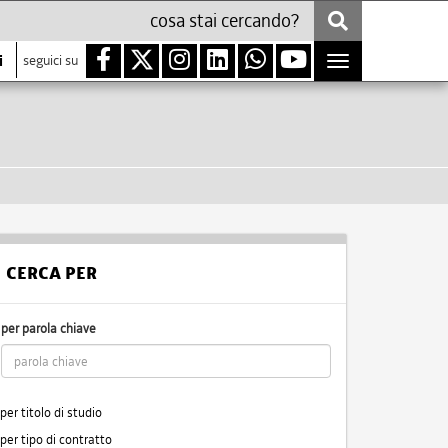
i
seguici su
Toggle
navigation
CERCA PER
per parola chiave
per titolo di studio
per tipo di contratto