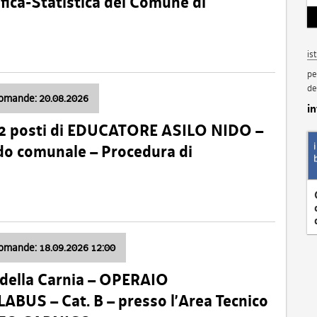
fica-Statistica del Comune di
is
pe
de
domande: 20.08.2026
i
 2 posti di EDUCATORE ASILO NIDO –
nido comunale – Procedura di
domande: 18.09.2026 12:00
della Carnia – OPERAIO
US – Cat. B – presso l’Area Tecnico