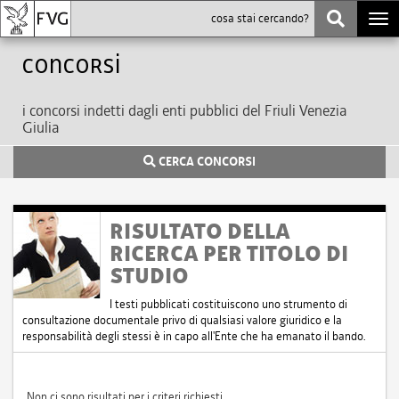
Togg
navi
Concorsi
i concorsi indetti dagli enti pubblici del Friuli Venezia
Giulia
CERCA CONCORSI
RISULTATO DELLA
RICERCA PER TITOLO DI
STUDIO
I testi pubblicati costituiscono uno strumento di
consultazione documentale privo di qualsiasi valore giuridico e la
responsabilità degli stessi è in capo all'Ente che ha emanato il bando.
Non ci sono risultati per i criteri richiesti.