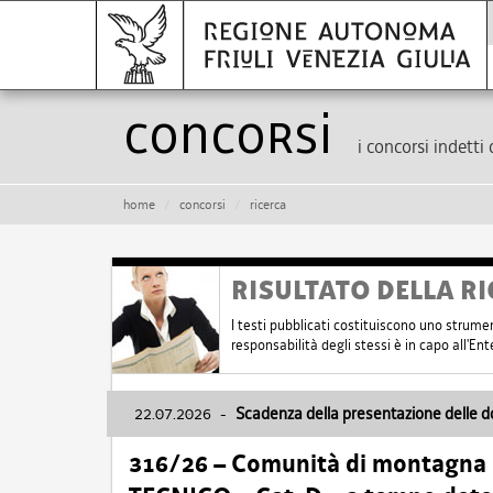
Concorsi
i concorsi indetti 
home
concorsi
ricerca
RISULTATO DELLA RI
I testi pubblicati costituiscono uno strume
responsabilità degli stessi è in capo all'E
22.07.2026
-
Scadenza della presentazione delle 
316/26 – Comunità di montagna