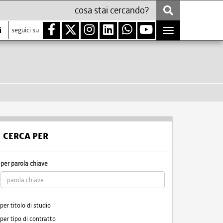
i
seguici su
Toggle
navigation
CERCA PER
per parola chiave
per titolo di studio
per tipo di contratto