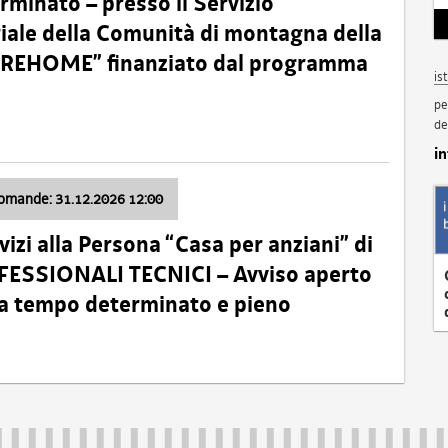
minato – presso il Servizio
oriale della Comunità di montagna della
o “REHOME” finanziato dal programma
is
pe
de
i
domande: 31.12.2026 12:00
izi alla Persona “Casa per anziani” di
ROFESSIONALI TECNICI – Avviso aperto
 a tempo determinato e pieno