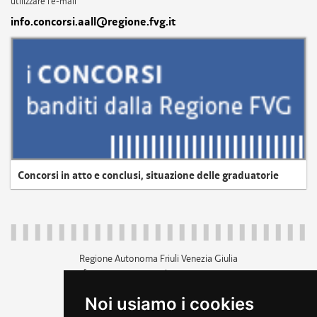
utilizzare l'e-mail
info.concorsi.aall@regione.fvg.it
Concorsi in atto e conclusi, situazione delle graduatorie
Regione Autonoma Friuli Venezia Giulia
c.f. 80014930327; p.iva 00526040324
piazza Unità d'Italia 1 Trieste
Noi usiamo i cookies
+39 040 3771111