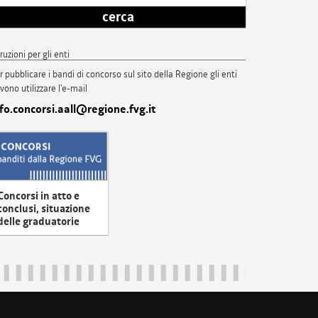
cerca
truzioni per gli enti
r pubblicare i bandi di concorso sul sito della Regione gli enti
vono utilizzare l'e-mail
nfo.concorsi.aall@regione.fvg.it
Concorsi in atto e
conclusi, situazione
delle graduatorie
uliveneziagiulia@certregione.fvg.it