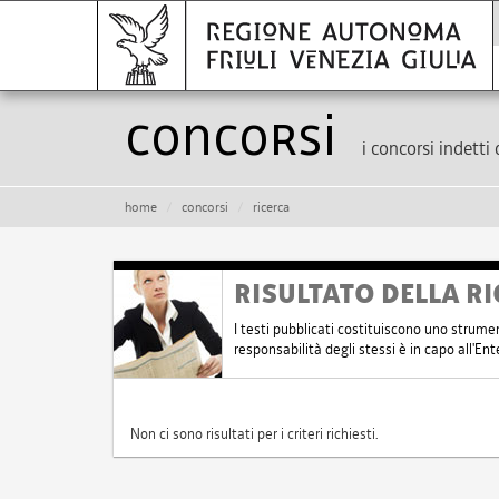
Concorsi
i concorsi indetti 
home
concorsi
ricerca
RISULTATO DELLA RI
I testi pubblicati costituiscono uno strume
responsabilità degli stessi è in capo all'E
Non ci sono risultati per i criteri richiesti.