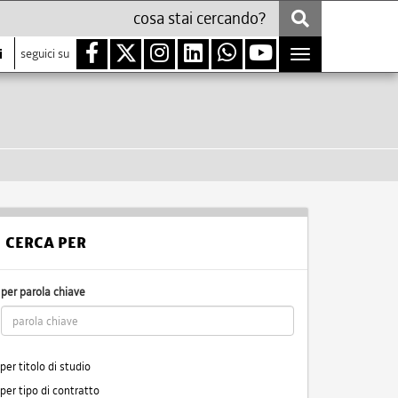
i
seguici su
Toggle
navigation
CERCA PER
per parola chiave
per titolo di studio
per tipo di contratto